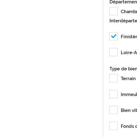
Départemen
Chamb
Interdépart
Finistè
Loire-A
Type de bie
Terrain 
Immeu
Bien vi
Fonds 