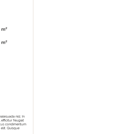
m²
m²
alesuada nisl. In
efficitur feugiat
 metus condimentum
 elit. Quisque