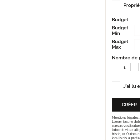
Proprié
Budget
Budget
Min
Budget
Max
Nombre de 
1
J'ai lu 
Mentions légales :
Lorem ipsum dolor 
cursus vestibulum 
lobortis vitae, al
tristique. Quisque
iaculis nisi a pre