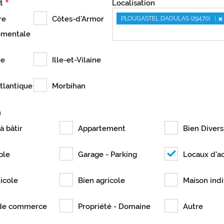
t
Localisation
×
re
Côtes-d'Armor
PLOUGASTEL DAOULAS (29470)
ementale
re
Ille-et-Vilaine
tlantique
Morbihan
n
à bâtir
Appartement
Bien Divers
ble
Garage - Parking
Locaux d'ac
ticole
Bien agricole
Maison indi
de commerce
Propriété - Domaine
Autre