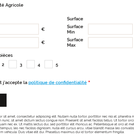
té Agricole
Surface
Surface
€
Min
Surface
€
Max
pièces
2
3
4
5
et j'accepte la
politique de confidentialité
sit amet, consectetur adipiscing elit. Nullam nulla tortor, porttitor nec nisi at, pharetra m
nunc, sit amet dictum lectus congue non. Praesent sit amet facilisis tellus. Ut tortor orci, 
iquam nec ex. Ut mattis lectus dui, sed porttitor elit rhoncus ac. Pellentesque at orci at
 tempus, leo nec facilisis dignissim, nulla elit cursus arcu, vitae blandit massa leo convallis
tium vehicula. Duis vitae elit dui. Phasellus maximus dui id tortor elementum fringilla.