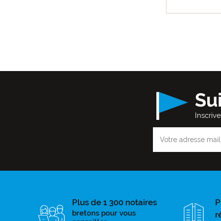
Su
Inscriv
Plus de 1 300 notaires
P
bretons pour vous
r