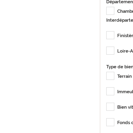
Départemen
Chamb
Interdépart
Finistè
Loire-A
Type de bie
Terrain 
Immeu
Bien vi
Fonds 