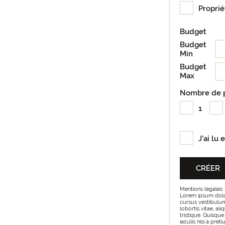
Proprié
Budget
Budget
Min
Budget
Max
Nombre de 
1
J'ai lu 
Mentions légales :
Lorem ipsum dolor 
cursus vestibulum 
lobortis vitae, al
tristique. Quisque
iaculis nisi a pre