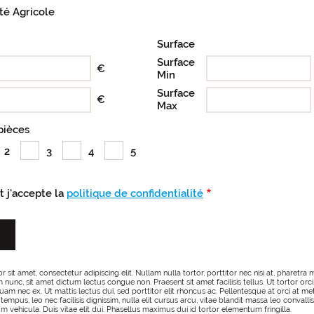
té Agricole
Surface
Surface
€
Min
Surface
€
Max
pièces
2
3
4
5
et j'accepte la
politique de confidentialité
sit amet, consectetur adipiscing elit. Nullam nulla tortor, porttitor nec nisi at, pharetra m
nunc, sit amet dictum lectus congue non. Praesent sit amet facilisis tellus. Ut tortor orci, 
iquam nec ex. Ut mattis lectus dui, sed porttitor elit rhoncus ac. Pellentesque at orci at
 tempus, leo nec facilisis dignissim, nulla elit cursus arcu, vitae blandit massa leo convallis
tium vehicula. Duis vitae elit dui. Phasellus maximus dui id tortor elementum fringilla.