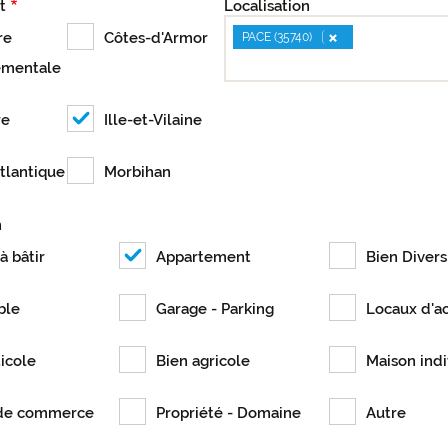
t
Localisation
×
re
Côtes-d'Armor
PACE (35740)
ementale
re
Ille-et-Vilaine
tlantique
Morbihan
n
à bâtir
Appartement
Bien Divers
ble
Garage - Parking
Locaux d'ac
ticole
Bien agricole
Maison indi
de commerce
Propriété - Domaine
Autre