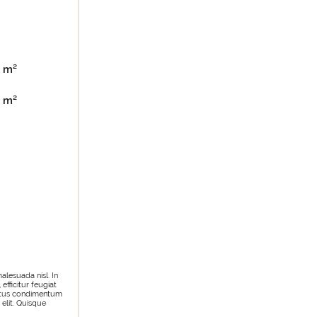
m²
m²
alesuada nisl. In
efficitur feugiat
 metus condimentum
 elit. Quisque