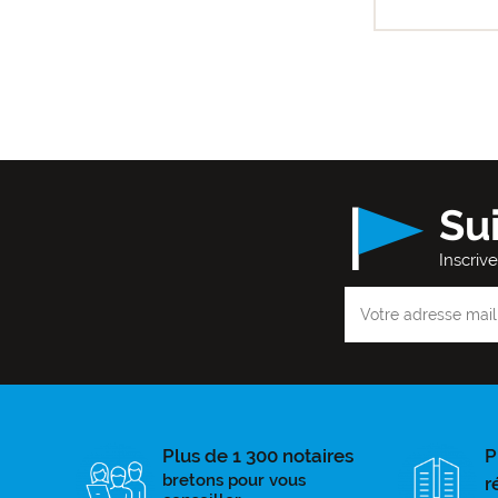
Su
Inscriv
Plus de 1 300 notaires
P
bretons pour vous
r