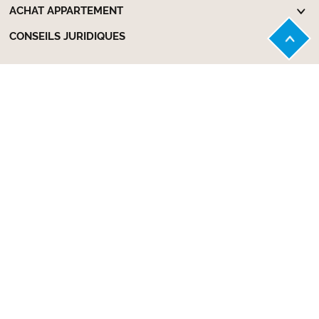
ACHAT APPARTEMENT
CONSEILS JURIDIQUES
© 2020 Notaire & Breton
Mentions légales
Plan du site
CGU
Politique de confidentialité
Paramètres des cookies
Achat Appartement
Achat Locaux d'activité
Achat Maison Individuelle
Achat Terrain à bâtir
Location Appartement
Location Garage - Parking
Location Locaux d'activité
Location Maison Individuelle
Annuaire des notaires