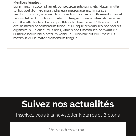
Mentions légales :
Lorem ipsum dolor sit amet, consectetur adipiscing elit. Nullam nulla
tortor, porttitor nec nisi at, pharetra malesuada nisl. In cursus
vestibulum nunc, sit amet dictum lectus congue non. Praesent sit amet
facilisis tellus. Ut tortor orci, efficitur feugiat lobortis vitae, aliquam nec
ex. Ut mattis lectus dui, sed porttitor elit rhoncus ac. Pellentesque at
orci at metus condimentum tristique. Quisque tempus, leo nec facilisis
dignissim, nulla elit cursus arcu, vitae blandit massa leo convallis elit.
Quisque iaculis nisi a pretium vehicula. Duis vitae elit dui. Phasellus
maximus dui id tortor elementum fringilla.
Suivez nos actualités
Inscrivez vous à la newsletter Notaires et Bretons