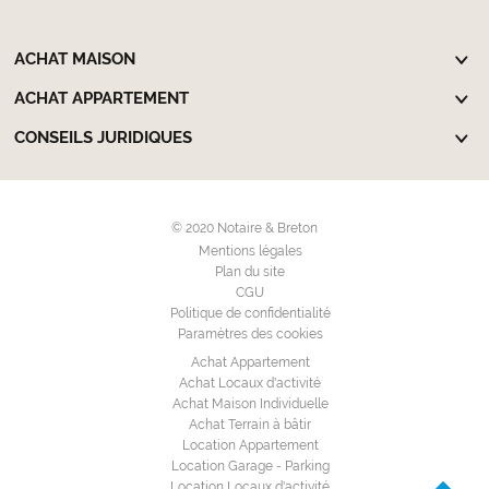
ACHAT MAISON
ACHAT APPARTEMENT
CONSEILS JURIDIQUES
© 2020 Notaire & Breton
Mentions légales
Plan du site
CGU
Politique de confidentialité
Paramètres des cookies
Achat Appartement
Achat Locaux d'activité
Achat Maison Individuelle
Achat Terrain à bâtir
Location Appartement
Location Garage - Parking
Location Locaux d'activité