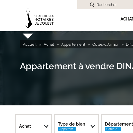
Rechercher
ACHA
Accueil
Achat
Appartement
Côtes-d'Armor
DIN
Appartement à vendre DIN
Type de bien
Départemen
Achat
Appartem...
Côtes-d'...