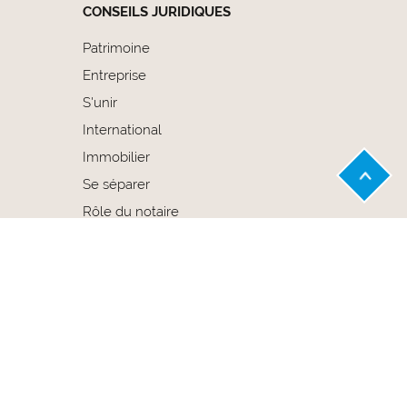
CONSEILS JURIDIQUES
Patrimoine
Entreprise
S'unir
International
Immobilier
Se séparer
Rôle du notaire
Choisir son notaire
Procuration chez le notaire
okies