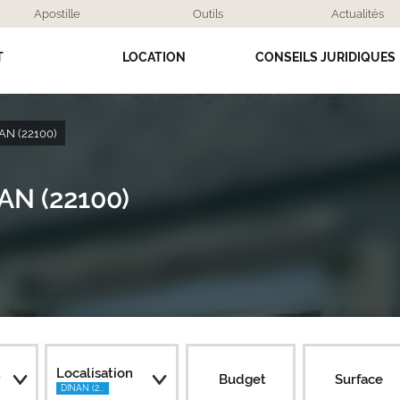
Apostille
Outils
Actualités
T
LOCATION
CONSEILS JURIDIQUES
AN (22100)
AN (22100)
t
Localisation
Budget
Surface
DINAN (2...