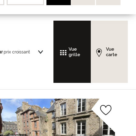
Vue
Vue
ar
grille
carte