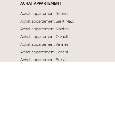
ACHAT APPARTEMENT
Achat appartement Rennes
Achat appartement Saint Malo
Achat appartement Nantes
Achat appartement Orvault
Achat appartement Vannes
Achat appartement Lorient
Achat appartement Brest
Achat appartement Quimper
Achat appartement Dinan
© 2020 Notaire & Breton
ions légales
Plan du site
CGU
Politique de confidentialité
Paramètres des co