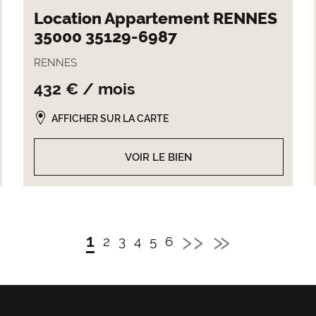
Location Appartement RENNES
35000 35129-6987
RENNES
432 € / mois
AFFICHER SUR LA CARTE
VOIR LE BIEN
Page
››
Derniè
»
Page
1
Page
2
Page
3
Page
4
Page
5
Page
6
Admin
Admin
Admin
Admin
Admin
courante
suivante
page