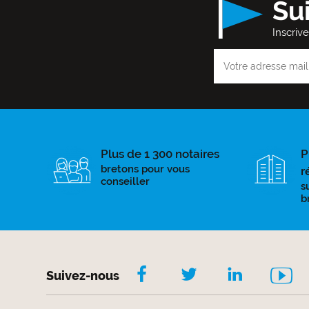
Su
Inscriv
Plus de 1 300 notaires
P
bretons pour vous
r
conseiller
s
b
Suivez-nous