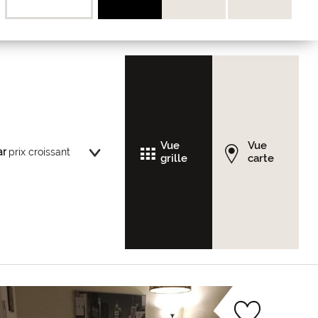
Vue
Vue
ar
grille
carte