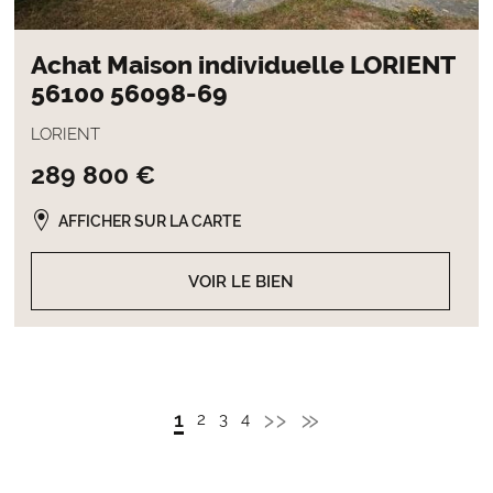
Achat Maison individuelle LORIENT
56100 56098-69
LORIENT
289 800 €
AFFICHER SUR LA CARTE
VOIR LE BIEN
Page
››
Dernière
»
Page
1
Page
2
Page
3
Page
4
Pagination
Admin
Admin
Admin
courante
suivante
page