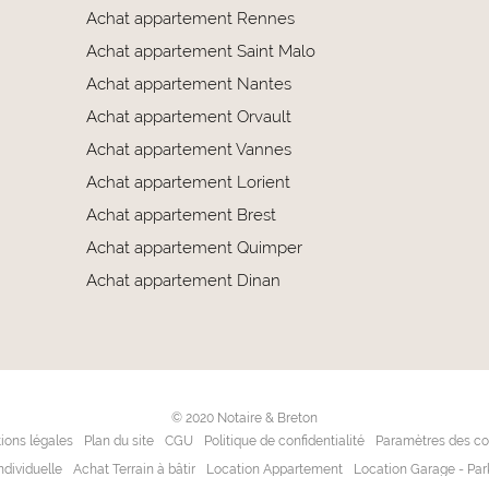
Achat appartement Rennes
Achat appartement Saint Malo
Achat appartement Nantes
Achat appartement Orvault
Achat appartement Vannes
Achat appartement Lorient
Achat appartement Brest
Achat appartement Quimper
Achat appartement Dinan
© 2020 Notaire & Breton
ions légales
Plan du site
CGU
Politique de confidentialité
Paramètres des co
dividuelle
Achat Terrain à bâtir
Location Appartement
Location Garage - Par