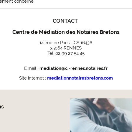
rtement concerné.
CONTACT
Centre de Médiation des Notaires Bretons
14, rue de Paris - CS 16436
35064 RENNES
Tél. 02 99 27 54 45
E.mail :
mediation@ci-rennes.notaires.fr
Site internet :
mediationnotairesbretons.com
ns