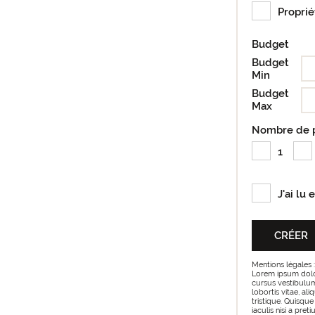
Proprié
Budget
Budget
Min
Budget
Max
Nombre de 
1
J'ai lu 
Mentions légales :
Lorem ipsum dolor 
cursus vestibulum 
lobortis vitae, al
tristique. Quisque
iaculis nisi a pre