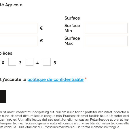
té Agricole
Surface
Surface
€
Min
Surface
€
Max
pièces
2
3
4
5
et j'accepte la
politique de confidentialité
sit amet, consectetur adipiscing elit. Nullam nulla tortor, porttitor nec nisi at, pharetra m
nunc, sit amet dictum lectus congue non. Praesent sit amet facilisis tellus. Ut tortor orci, 
iquam nec ex. Ut mattis lectus dui, sed porttitor elit rhoncus ac. Pellentesque at orci at
 tempus, leo nec facilisis dignissim, nulla elit cursus arcu, vitae blandit massa leo convallis
tium vehicula. Duis vitae elit dui. Phasellus maximus dui id tortor elementum fringilla.