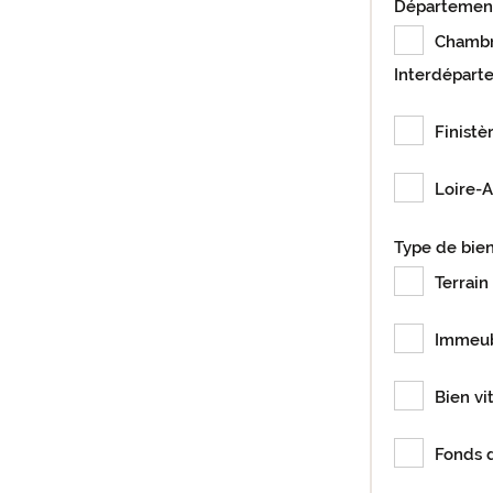
Départemen
Chamb
Interdépart
Finistè
Loire-A
Type de bie
Terrain 
Immeu
Bien vi
Fonds 