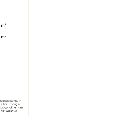
m²
m²
alesuada nisl. In
efficitur feugiat
 metus condimentum
 elit. Quisque