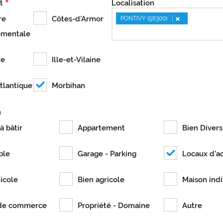
t
Localisation
×
re
Côtes-d'Armor
PONTIVY (56300)
ementale
re
Ille-et-Vilaine
tlantique
Morbihan
n
à bâtir
Appartement
Bien Divers
ble
Garage - Parking
Locaux d'ac
ticole
Bien agricole
Maison indi
de commerce
Propriété - Domaine
Autre