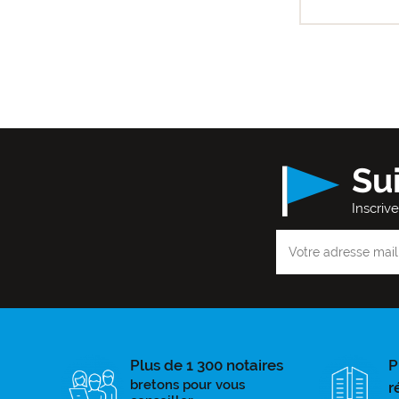
Su
Inscriv
Plus de 1 300 notaires
P
bretons pour vous
r