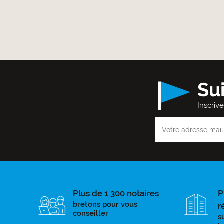
Su
Inscriv
Plus de 1 300 notaires
P
bretons pour vous
r
conseiller
s