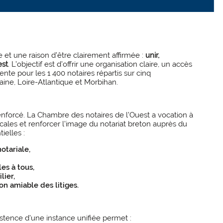
et une raison d’être clairement affirmée :
unir,
est
. L’objectif est d’offrir une organisation claire, un accès
nte pour les 1 400 notaires répartis sur cinq
laine, Loire-Atlantique et Morbihan.
enforcé. La Chambre des notaires de l’Ouest a vocation à
locales et renforcer l’image du notariat breton auprès du
ielles :
notariale,
es à tous,
lier,
on amiable des litiges.
xistence d’une instance unifiée permet :