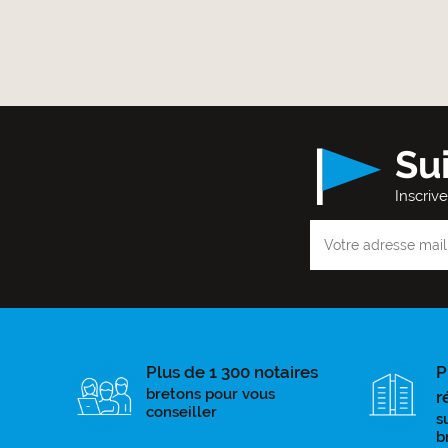
Su
Inscriv
Plus de 1 300 notaires
P
bretons pour vous
r
conseiller
s
b