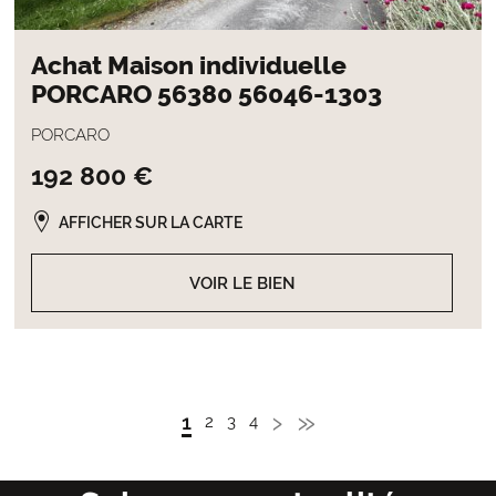
Achat Maison individuelle
PORCARO 56380 56046-1303
PORCARO
192 800 €
AFFICHER SUR LA CARTE
VOIR LE BIEN
Page
›
Dernière
»
Page
1
Page
2
Page
3
Page
4
Pagination
Admin
Admin
Admin
courante
suivante
page