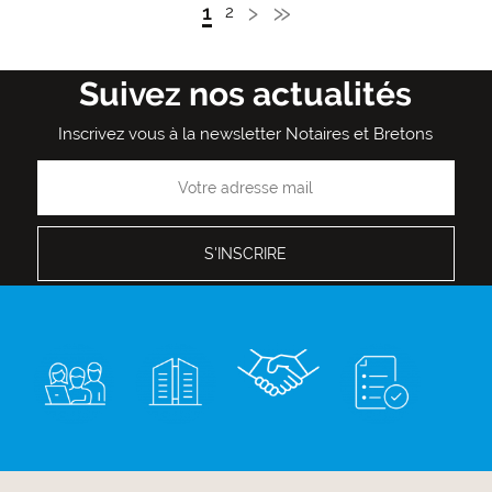
Page
›
Dernière
»
Page
1
Page
2
Pagination
Admin
courante
suivante
page
Suivez nos actualités
Inscrivez vous à la newsletter Notaires et Bretons