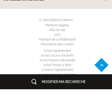
© 2020 Notaire & Breton
Mentions légales
Plan du site
CGU
Politique de confidentialité
Paramètres des cookies
Achat Appartement
Achat Locaux d'activité
Achat Maison Individuelle
Achat Terrain à bâtir
Location Appartement
Location Garage - Parking
Location Locaux d'activité
MODIFIER MA RECHERCHE
Location Maison Individuelle
Annuaire des notaires