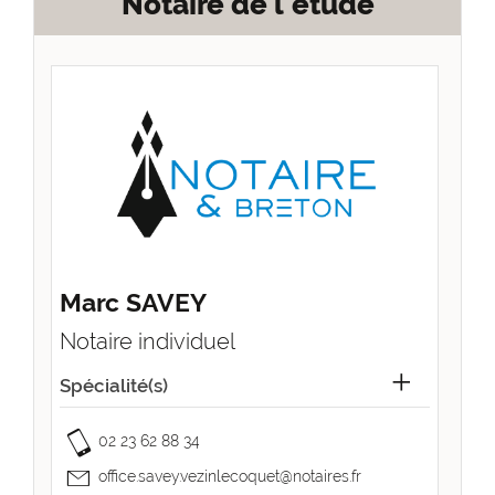
Notaire de l'étude
Marc SAVEY
Notaire individuel
Spécialité(s)
02 23 62 88 34
office.savey.vezinlecoquet@notaires.fr