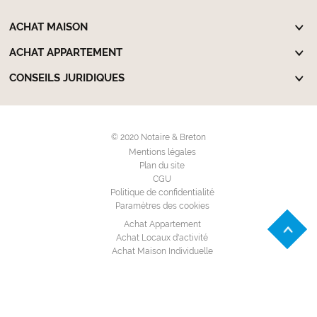
ACHAT MAISON
ACHAT APPARTEMENT
CONSEILS JURIDIQUES
© 2020 Notaire & Breton
Mentions légales
Plan du site
CGU
Politique de confidentialité
Paramètres des cookies
Achat Appartement
Achat Locaux d'activité
Achat Maison Individuelle
Achat Terrain à bâtir
Location Appartement
Location Garage - Parking
Location Locaux d'activité