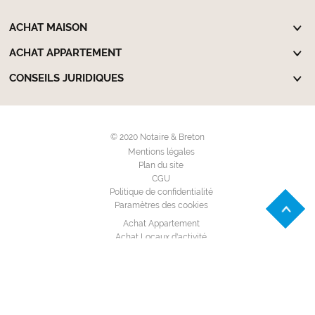
ACHAT MAISON
ACHAT APPARTEMENT
CONSEILS JURIDIQUES
© 2020 Notaire & Breton
Mentions légales
Plan du site
CGU
Politique de confidentialité
Paramètres des cookies
Achat Appartement
Achat Locaux d'activité
Achat Maison Individuelle
Achat Terrain à bâtir
Location Appartement
Location Garage - Parking
Location Locaux d'activité