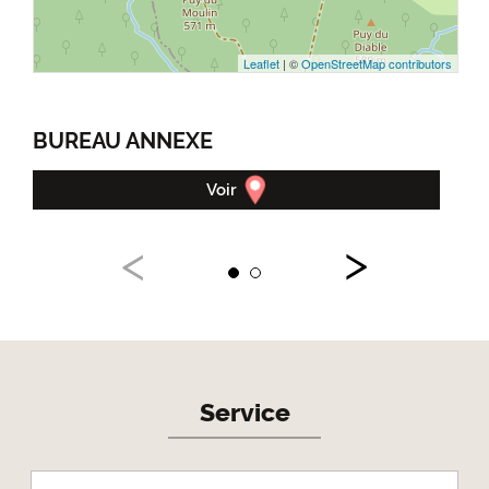
Leaflet
| ©
OpenStreetMap contributors
BUREAU ANNEXE
OF
Voir
Service