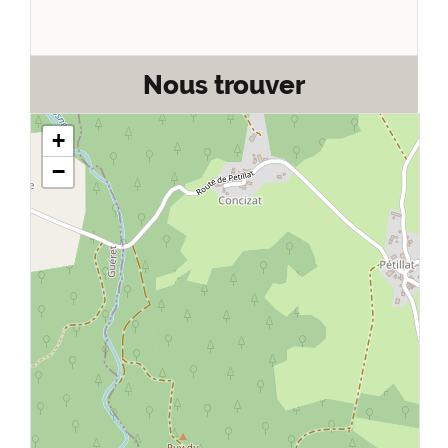
Nous trouver
+
−