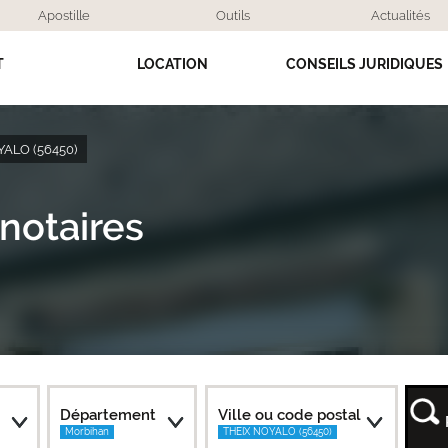
Apostille
Outils
Actualités
T
LOCATION
CONSEILS JURIDIQUES
YALO (56450)
notaires
Département
Ville ou code postal
Morbihan
THEIX NOYALO (56450)