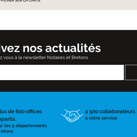
FFICHER SUR LA CARTE
ivez nos actualités
ez vous à la newsletter Notaires et Bretons
lus de 600 offices
4 500 collaborateurs
à votre service
épartis
ur les 5 départements
retons