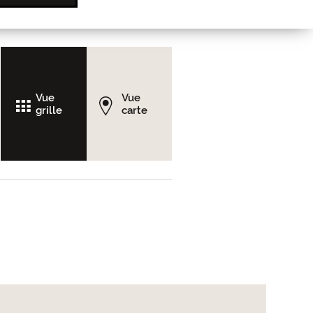
Vue
Vue
grille
carte