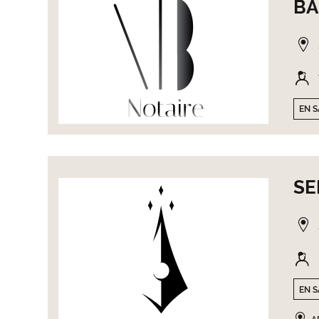
BA
EN S
SE
EN S