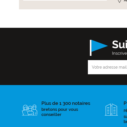
A
Su
Inscriv
Plus de 1 300 notaires
P
bretons pour vous
r
conseiller
s
b