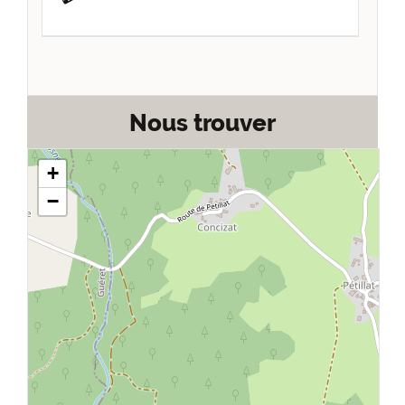
Nous trouver
+
−