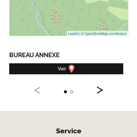
Leaflet
| ©
OpenStreetMap contributors
BUREAU ANNEXE
OF
Voir
Service