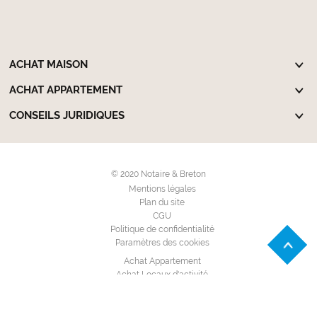
ACHAT MAISON
ACHAT APPARTEMENT
CONSEILS JURIDIQUES
© 2020 Notaire & Breton
Mentions légales
Plan du site
CGU
Politique de confidentialité
Paramètres des cookies
Achat Appartement
Achat Locaux d'activité
Achat Maison Individuelle
Achat Terrain à bâtir
Location Appartement