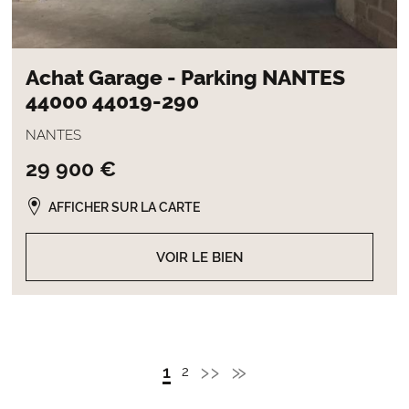
Achat Garage - Parking NANTES
44000 44019-290
NANTES
29 900 €
AFFICHER SUR LA CARTE
VOIR LE BIEN
Page
››
Dernière
»
Page
1
Page
2
Pagination
Admin
courante
suivante
page