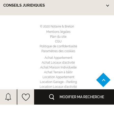
CONSEILS JURIDIQUES
© 2020 Notaire & Breton
Mentions légales
Plan du site
CGU
Politique de confidentialité
Paramètres des cookies
Achat Appartement
Achat Locaux d'activité
Achat Maison Individuelle
Achat Terrain à bâtir
Location Appartement
Location Garage - Parking
Location Locaux d'activité
Location Maison Individuelle
Annuaire des notaires
MODIFIER MA RECHERCHE