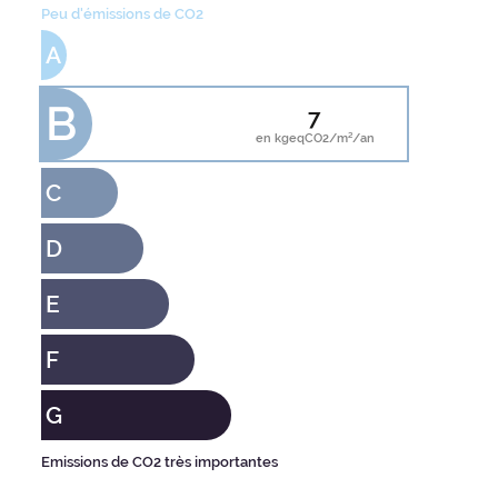
Peu d'émissions de CO2
A
B
7
en kgeqCO2/m²/an
C
D
E
F
G
Emissions de CO2 très importantes