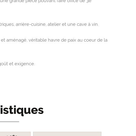
 une grande pièce pouvant faire office de 3e
ues, arrière-cuisine, atelier et une cave à vin.
r et aménagé, véritable havre de paix au coeur de la
oût et exigence.
istiques