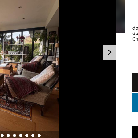
do
do
Ch