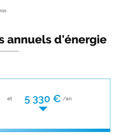
2021
s annuels d'énergie
5 330 €
et
/an