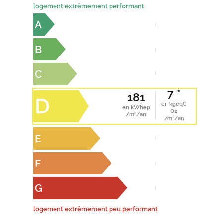
logement extrêmement performant
A
B
C
7 *
181
D
en kgeqC
en kWhep
O2
/m²/an
/m²/an
E
F
G
logement extrêmement peu performant