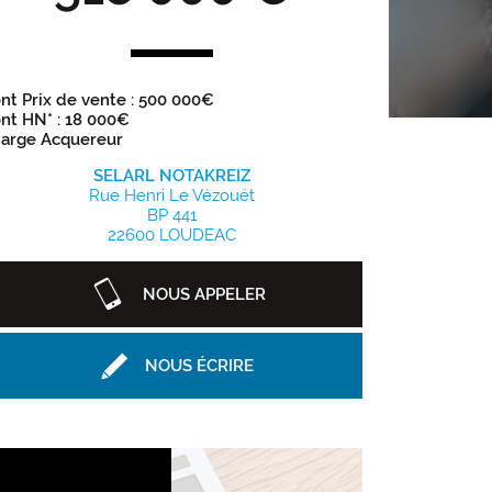
nt Prix de vente : 500 000€
nt HN* : 18 000€
arge Acquereur
SELARL NOTAKREIZ
Rue Henri Le Vézouët
BP 441
22600 LOUDEAC
NOUS APPELER
NOUS ÉCRIRE