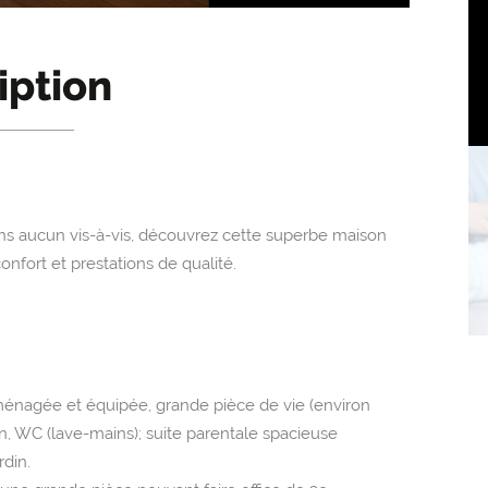
iption
 sans aucun vis-à-vis, découvrez cette superbe maison
onfort et prestations de qualité.
aménagée et équipée, grande pièce de vie (environ
n, WC (lave-mains); suite parentale spacieuse
rdin.