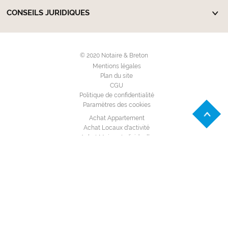
CONSEILS JURIDIQUES
© 2020 Notaire & Breton
Mentions légales
Plan du site
CGU
Politique de confidentialité
Paramètres des cookies
Achat Appartement
Achat Locaux d'activité
Achat Maison Individuelle
Achat Terrain à bâtir
Location Appartement
Location Garage - Parking
Location Locaux d'activité
Location Maison Individuelle
Annuaire des notaires