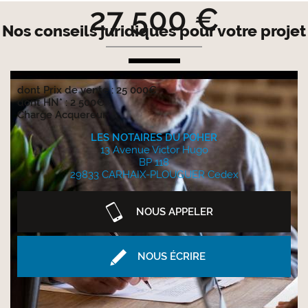
27 500 €
Nos conseils juridiques pour votre projet
dont Prix de vente : 25 000€
dont HN* : 2 500€
Charge Acquereur
LES NOTAIRES DU POHER
13 Avenue Victor Hugo
BP 118
29833 CARHAIX-PLOUGUER Cedex
NOUS APPELER
NOUS ÉCRIRE