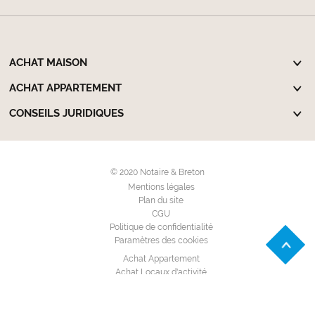
ACHAT MAISON
ACHAT APPARTEMENT
CONSEILS JURIDIQUES
© 2020 Notaire & Breton
Mentions légales
Plan du site
CGU
Politique de confidentialité
Paramètres des cookies
Achat Appartement
Achat Locaux d'activité
Achat Maison Individuelle
Achat Terrain à bâtir
Location Appartement