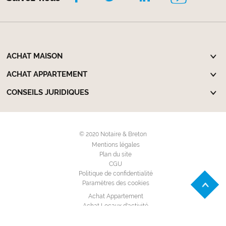
ACHAT MAISON
ACHAT APPARTEMENT
CONSEILS JURIDIQUES
© 2020 Notaire & Breton
Mentions légales
Plan du site
CGU
Politique de confidentialité
Paramètres des cookies
Achat Appartement
Achat Locaux d'activité
Achat Maison Individuelle
Achat Terrain à bâtir