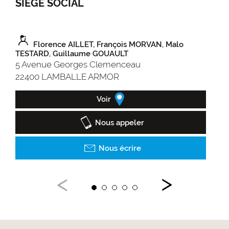
SIÈGE SOCIAL
OF
AR
Florence AILLET, François MORVAN, Malo
TESTARD, Guillaume GOUAULT
3 r
5 Avenue Georges Clemenceau
22
22400 LAMBALLE ARMOR
Voir
Nous appeler
Nous écrire