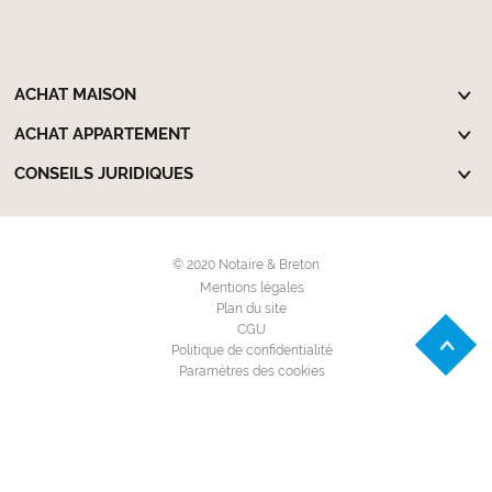
ACHAT MAISON
ACHAT APPARTEMENT
CONSEILS JURIDIQUES
© 2020 Notaire & Breton
Mentions légales
Plan du site
CGU
Politique de confidentialité
Paramètres des cookies
Achat Appartement
Achat Locaux d'activité
Achat Maison Individuelle
Achat Terrain à bâtir
Location Appartement