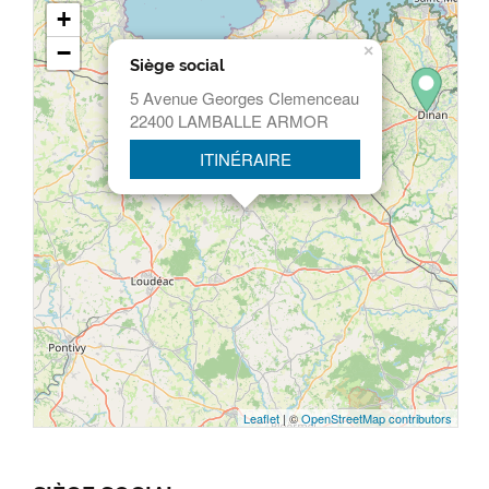
+
−
×
Siège social
5 Avenue Georges Clemenceau
22400 LAMBALLE ARMOR
ITINÉRAIRE
Leaflet
| ©
OpenStreetMap contributors