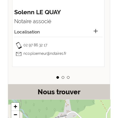
Solenn LE QUAY
M
Notaire associé
No
Localisation
02 97 86 32 17
nco.ploemeur@notaires.fr
Nous trouver
+
−