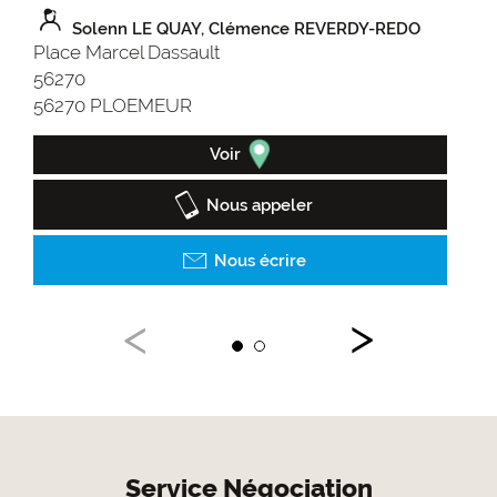
6 P
Solenn LE QUAY, Clémence REVERDY-REDO
562
Place Marcel Dassault
562
56270
56270 PLOEMEUR
Voir
Nous appeler
Nous écrire
Service Négociation