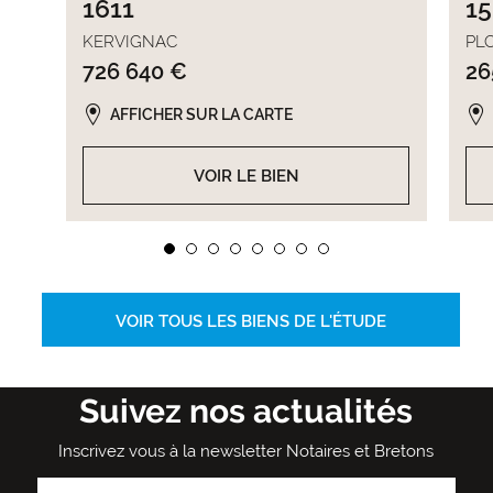
1611
1
KERVIGNAC
PL
726 640 €
26
AFFICHER SUR LA CARTE
VOIR LE BIEN
VOIR TOUS LES BIENS DE L'ÉTUDE
Suivez nos actualités
Inscrivez vous à la newsletter Notaires et Bretons