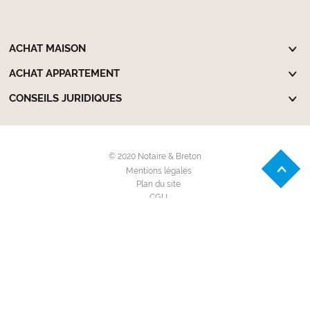
ACHAT MAISON
ACHAT APPARTEMENT
CONSEILS JURIDIQUES
© 2020 Notaire & Breton
Mentions légales
Plan du site
CGU
Politique de confidentialité
Paramètres des cookies
Achat Appartement
Achat Locaux d'activité
Achat Maison Individuelle
Achat Terrain à bâtir
Location Appartement
Location Garage - Parking