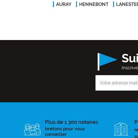
AURAY
HENNEBONT
LANESTE
Su
Inscriv
Plus de 1 300 notaires
P
bretons pour vous
r
conseiller
s