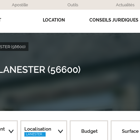
Apostille
Outils
Actualités
T
LOCATION
CONSEILS JURIDIQUES
STER (56600)
e LANESTER (56600)
nt
Localisation
Budget
Surface
LANESTER...