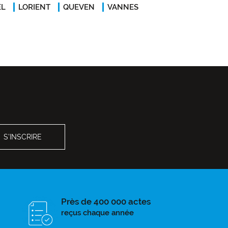
EL
LORIENT
QUEVEN
VANNES
Près de 400 000 actes
reçus chaque année