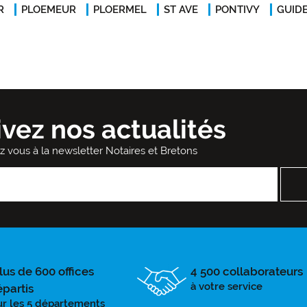
R
PLOEMEUR
PLOERMEL
ST AVE
PONTIVY
GUID
ivez nos actualités
ez vous à la newsletter Notaires et Bretons
lus de 600 offices
4 500 collaborateurs
à votre service
épartis
ur les 5 départements