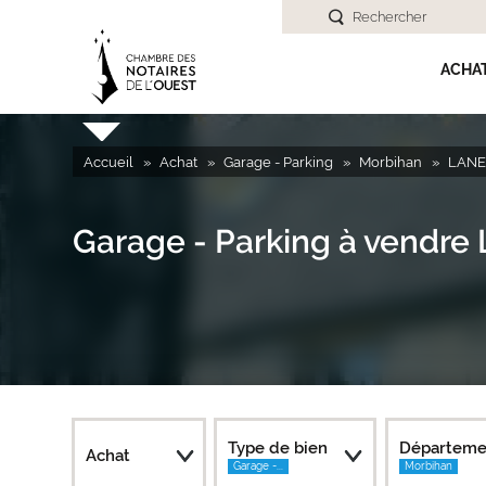
Rechercher
ACHA
Accueil
Achat
Garage - Parking
Morbihan
LANE
Garage - Parking à vendr
Type de bien
Départeme
Achat
Garage -...
Morbihan