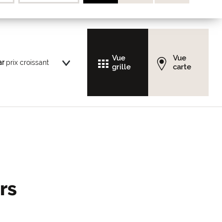
Vue
Vue
ar
grille
carte
rs