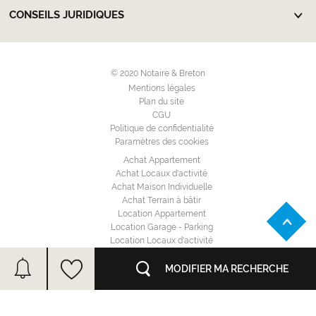
CONSEILS JURIDIQUES
© 2020 Notaire & Breton
Mentions légales
Plan du site
CGU
Politique de confidentialité
Paramètres des cookies
Achat Appartement
Achat Locaux d'activité
Achat Maison Individuelle
Achat Terrain à bâtir
Location Appartement
Location Garage - Parking
Location Locaux d'activité
Location Maison Individuelle
Annuaire des notaires
MODIFIER MA RECHERCHE