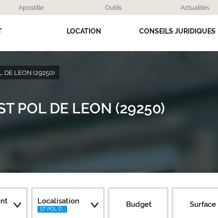
Apostille
Outils
Actualités
T
LOCATION
CONSEILS JURIDIQUES
L DE LEON (29250)
e ST POL DE LEON (29250)
nt
Localisation
Budget
Surface
ST POL D...