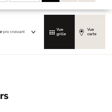
Vue
Vue
ar
grille
carte
rs