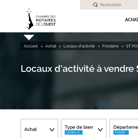
Rechercher
ACHA
Accueil
Achat
Locaux d'activité
Finistère
ST PO
Locaux d'activité à vendr
Type de bien
Départeme
Achat
Locaux d...
Finistèr...