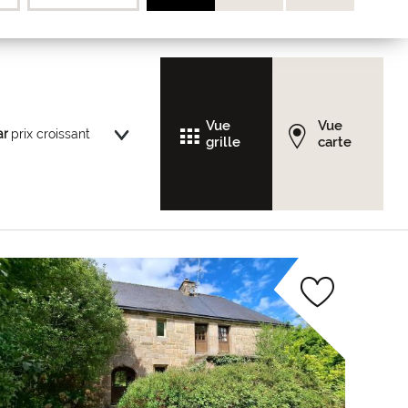
Vue
Vue
ar
grille
carte