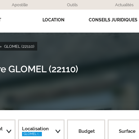
Apostille
Outils
Actualités
T
LOCATION
CONSEILS JURIDIQUES
GLOMEL (22110)
dre GLOMEL (22110)
nt
Localisation
Budget
Surface
GLOMEL (...