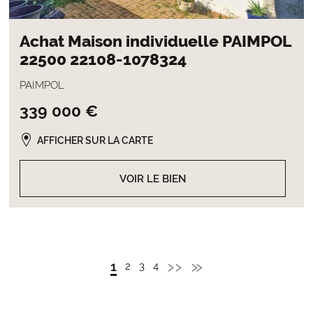
Achat Maison individuelle PAIMPOL
22500 22108-1078324
PAIMPOL
339 000 €
AFFICHER SUR LA CARTE
VOIR LE BIEN
Page
››
Dernière
»
Page
1
Page
2
Page
3
Page
4
Pagination
Admin
Admin
Admin
courante
suivante
page