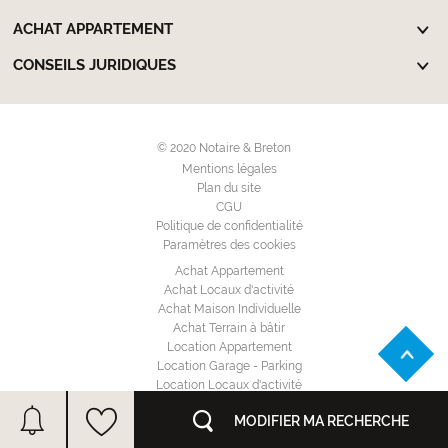
ACHAT APPARTEMENT
CONSEILS JURIDIQUES
© 2020 Notaire & Breton
Mentions légales
Plan du site
CGU
Politique de confidentialité
Paramètres des cookies
Achat Appartement
Achat Locaux d'activité
Achat Maison Individuelle
Achat Terrain à bâtir
Location Appartement
Location Garage - Parking
Location Locaux d'activité
Location Maison Individuelle
MODIFIER MA RECHERCHE
Annuaire des notaires