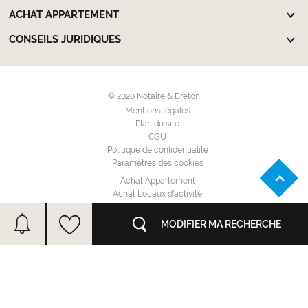
ACHAT APPARTEMENT
CONSEILS JURIDIQUES
© 2020 Notaire & Breton
Mentions légales
Plan du site
CGU
Politique de confidentialité
Paramètres des cookies
Achat Appartement
Achat Locaux d'activité
Achat Maison Individuelle
Achat Terrain à bâtir
MODIFIER MA RECHERCHE
Location Appartement
Location Garage - Parking
Location Locaux d'activité
Location Maison Individuelle
Annuaire des notaires