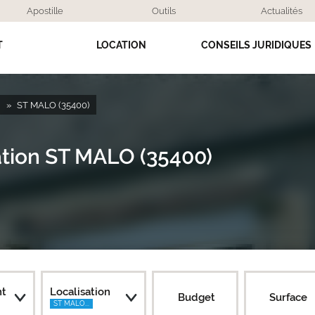
Apostille
Outils
Actualités
T
LOCATION
CONSEILS JURIDIQUES
e
ST MALO (35400)
cation ST MALO (35400)
nt
Localisation
Budget
Surface
ST MALO...