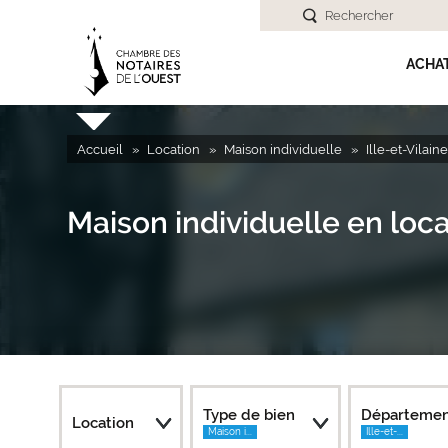
Rechercher
ACHA
Accueil
Location
Maison individuelle
Ille-et-Vilain
Maison individuelle en lo
Type de bien
Départeme
Location
Maison i...
Ille-et-...