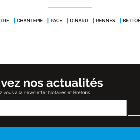
ITRE
CHANTEPIE
PACE
DINARD
RENNES
BETTO
ivez nos actualités
ez vous à la newsletter Notaires et Bretons