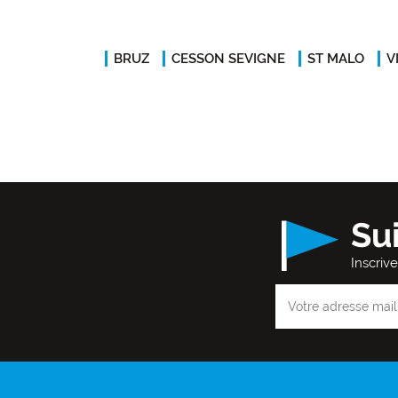
BRUZ
CESSON SEVIGNE
ST MALO
V
Su
Inscriv