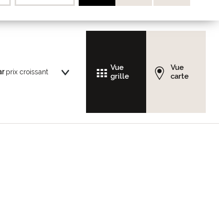
Vue
Vue
ar
grille
carte