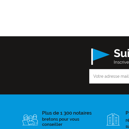
Su
Inscriv
Plus de 1 300 notaires
P
bretons pour vous
r
conseiller
s