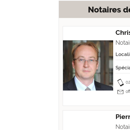
Notaires d
Chri
Notai
Locali
Spécia
02
of
Pier
Notai