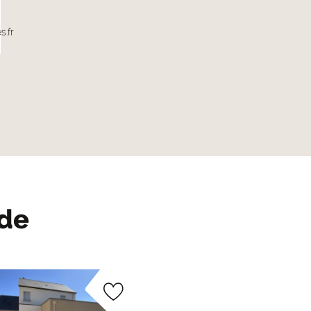
s.fr
ude