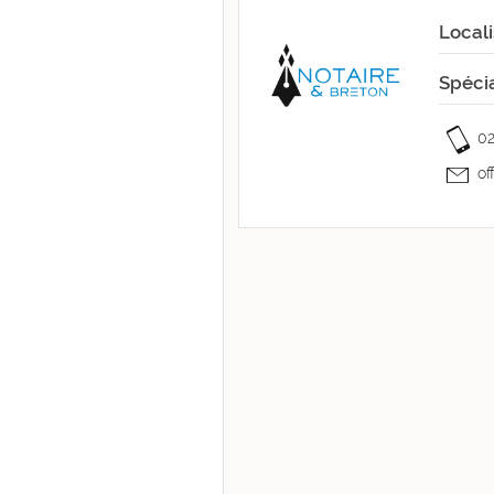
Locali
Spécia
02
of