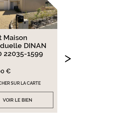
t Maison
Achat Maison
iduelle DINAN
individuelle ST
0 22035-1599
HELEN 22100 22035
1614
00 €
ST HELEN
169 600 €
CHER SUR LA CARTE
AFFICHER SUR LA CARTE
VOIR LE BIEN
VOIR LE BIEN