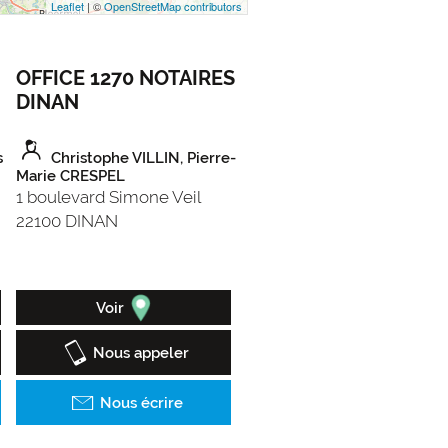
Leaflet
| ©
OpenStreetMap contributors
OFFICE 1270 NOTAIRES
OFFICE 1270 NOTAIR
DINAN
LAMBALLE
s
Christophe VILLIN, Pierre-
Nicolas ROBERT
Marie CRESPEL
42 rue du Val
1 boulevard Simone Veil
22400 LAMBALLE
22100 DINAN
Voir
Voir
Nous appeler
Nous appeler
Nous écrire
Nous écrire