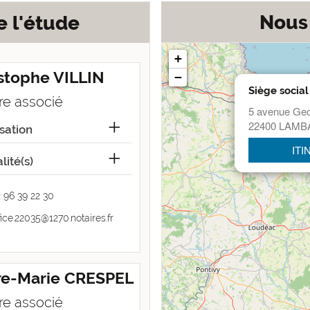
Nous
e l'étude
+
stophe VILLIN
−
Siège social
re associé
5 avenue Ge
22400 LAMB
sation
ITI
lité(s)
 96 39 22 30
fice.22035@1270.notaires.fr
re-Marie CRESPEL
re associé