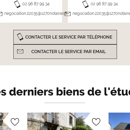
02 96 87 99 34
02 96 87 99 34
negociation.22035@1270notaires.fr
negociation.22035@1270notaire
CONTACTER LE SERVICE PAR TÉLÉPHONE
CONTACTER LE SERVICE PAR EMAIL
s derniers biens de l'ét