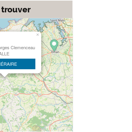
 trouver
×
orges Clemenceau
ALLE
NÉRAIRE