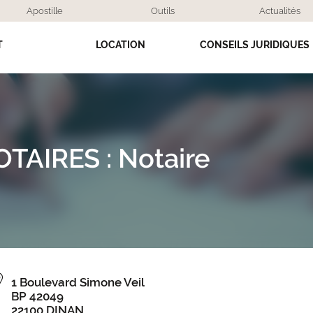
Apostille
Outils
Actualités
T
LOCATION
CONSEILS JURIDIQUES
OTAIRES
: Notaire
1 Boulevard Simone Veil
BP 42049
22100 DINAN