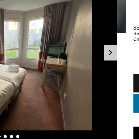
do
do
Ch