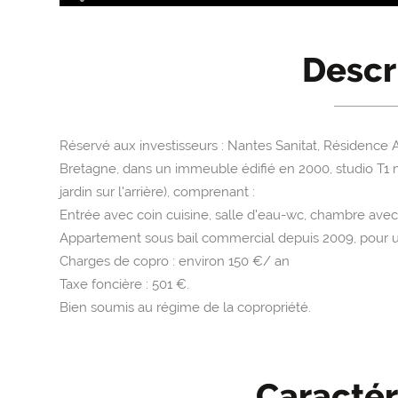
Descr
Réservé aux investisseurs : Nantes Sanitat, Résidence 
Bretagne, dans un immeuble édifié en 2000, studio T1 
jardin sur l'arrière), comprenant :
Entrée avec coin cuisine, salle d'eau-wc, chambre avec
Appartement sous bail commercial depuis 2009, pour u
Charges de copro : environ 150 €/ an
Taxe foncière : 501 €.
Bien soumis au régime de la copropriété.
Caractér