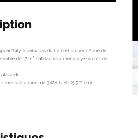
iption
Appart'City, à deux pas du tram et du pont Anne de
meublé de 17 m² habitables au 1er étage (en rez de
 placards.
n montant annuel de 3828 € HT (5.5 % brut)
istiques