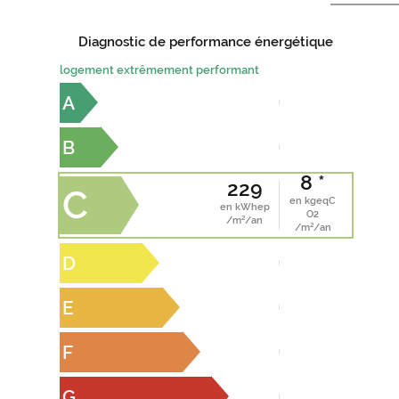
Diagnostic de performance énergétique
logement extrêmement performant
A
B
8 *
229
C
en kgeqC
en kWhep
O2
/m²/an
/m²/an
D
E
F
G