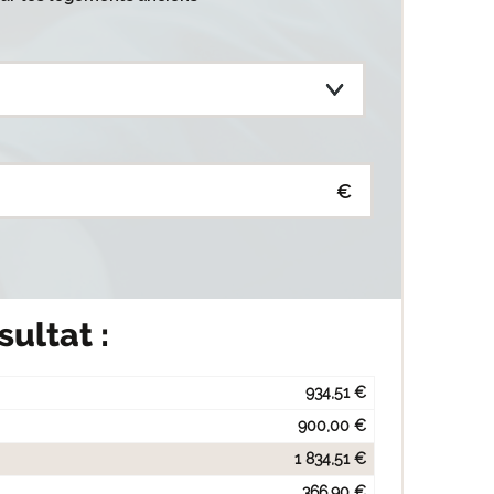
€
sultat :
934,51 €
900,00 €
1 834,51 €
366,90 €