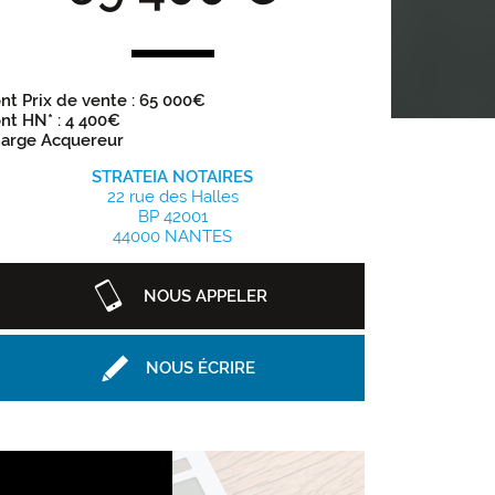
nt Prix de vente : 65 000€
nt HN* : 4 400€
arge Acquereur
STRATEIA NOTAIRES
22 rue des Halles
BP 42001
44000 NANTES
NOUS APPELER
NOUS ÉCRIRE