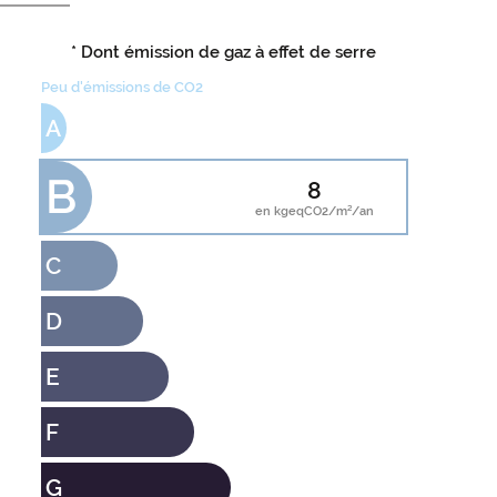
* Dont émission de gaz à effet de serre
Peu d'émissions de CO2
A
B
8
en kgeqCO2/m²/an
C
D
E
F
G