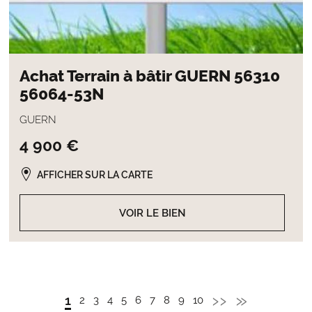
Achat Terrain à bâtir GUERN 56310
56064-53N
GUERN
4 900 €
AFFICHER SUR LA CARTE
VOIR LE BIEN
Page
››
Dernièr
»
Page
1
Page
2
Page
3
Page
4
Page
5
Page
6
Page
7
Page
8
Page
9
Page
10
Pagination