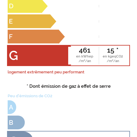
D
E
F
461
15 *
G
en kWhep
en kgeqCO2
/m²/an
/m²/an
logement extrêmement peu performant
* Dont émission de gaz à effet de serre
Peu d'émissions de CO2
A
B