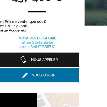
nt Prix de vente : 420 000€
nt HN* : 17 400€
arge Acquereur
NOTAIRES DE LA BAIE
18 rue Sainte Barbe
22000 SAINT-BRIEUC
NOUS APPELER
NOUS ÉCRIRE