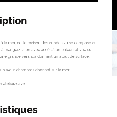
iption
ce à la mer, cette maison des années 70 se compose au
e à manger/salon avec accès à un balcon et vue sur
une grande véranda donnant un atout de surface,
t un wc. 2 chambres donnant sur la mer.
n atelier/cave.
istiques