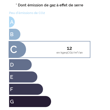
* Dont émission de gaz à effet de serre
Peu d'émissions de CO2
A
B
C
12
en kgeqCO2/m²/an
D
E
F
G