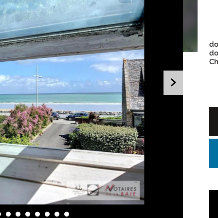
do
do
Ch