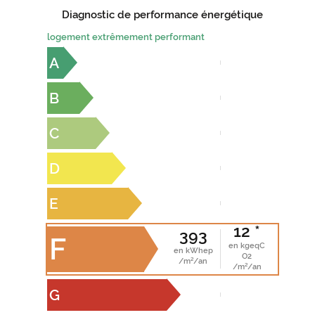
Diagnostic de performance énergétique
logement extrêmement performant
A
B
C
D
E
12 *
393
F
en kgeqC
en kWhep
O2
/m²/an
/m²/an
G