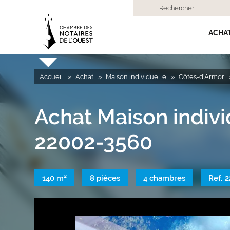
Rechercher
ACHA
Accueil
Achat
Maison individuelle
Côtes-d'Armor
Achat Maison indiv
22002-3560
140 m²
8 pièces
4 chambres
Ref.
2