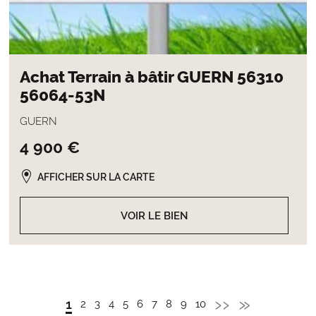
Achat Terrain à bâtir GUERN 56310
56064-53N
GUERN
4 900 €
AFFICHER SUR LA CARTE
VOIR LE BIEN
Page
››
Dernièr
»
Page
1
Page
2
Page
3
Page
4
Page
5
Page
6
Page
7
Page
8
Page
9
Page
10
Pagination