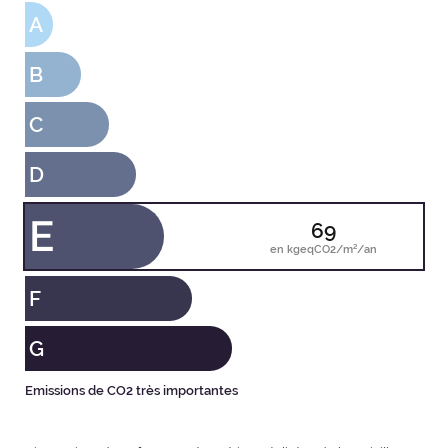
A
B
C
D
E
69
en kgeqCO2/m²/an
F
G
Emissions de CO2 très importantes