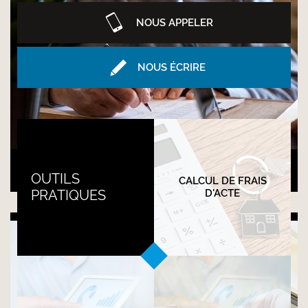
NOUS APPELER
NOUS ÉCRIRE
Transmission de patrimoine
OUTILS
CALCUL DE FRAIS
PRATIQUES
D'ACTE