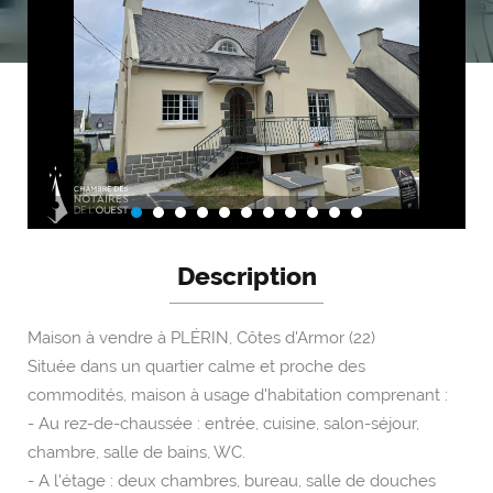
Description
Maison à vendre à PLÉRIN, Côtes d'Armor (22)
Située dans un quartier calme et proche des
commodités, maison à usage d'habitation comprenant :
- Au rez-de-chaussée : entrée, cuisine, salon-séjour,
chambre, salle de bains, WC.
- A l'étage : deux chambres, bureau, salle de douches