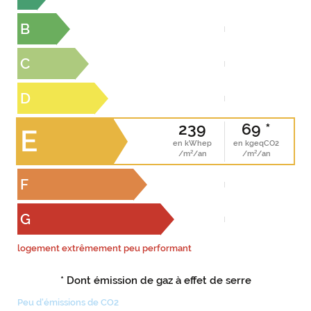
B
C
D
239
69 *
E
en kWhep
en kgeqCO2
/m²/an
/m²/an
F
G
logement extrêmement peu performant
* Dont émission de gaz à effet de serre
Peu d'émissions de CO2