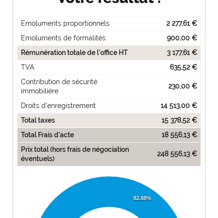
Emoluments proportionnels
2 277,61 €
Emoluments de formalités
900,00 €
Rémunération totale de l'office HT
3 177,61 €
TVA
635,52 €
Contribution de sécurité
230,00 €
immobilière
Droits d'enregistrement
14 513,00 €
Total taxes
15 378,52 €
Total Frais d'acte
18 556,13 €
Prix total (hors frais de négociation
248 556,13 €
éventuels)
82.88%