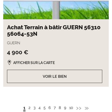
Achat Terrain à bâtir GUERN 56310
56064-53N
GUERN
4 900 €
AFFICHER SUR LA CARTE
VOIR LE BIEN
Page
››
Dernièr
»
Page
1
Page
2
Page
3
Page
4
Page
5
Page
6
Page
7
Page
8
Page
9
Page
10
Pagination