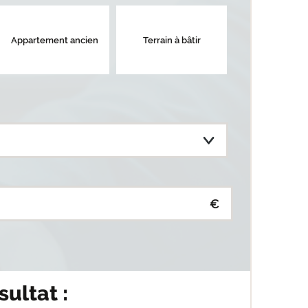
Appartement ancien
Terrain à bâtir
€
sultat :