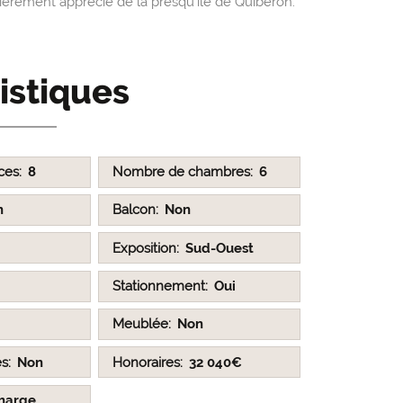
lièrement apprécié de la presqu’île de Quiberon.
istiques
ces
8
Nombre de chambres
6
n
Balcon
Non
Exposition
Sud-Ouest
Stationnement
Oui
Meublée
Non
es
Non
Honoraires
32 040€
harge