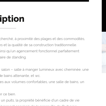
iption
cherché, à proximité des plages et des commodités,
et la qualité de sa construction traditionnelle.
é ainsi qu’un agencement fonctionnel parfaitement
ire de standing.
te salon – salle à manger lumineux avec cheminée, une
de bains attenante, et wc.
res aux volumes confortables, une salle de bains, un
r ce bien.
n puits, la propriété bénéficie d’un cadre de vie