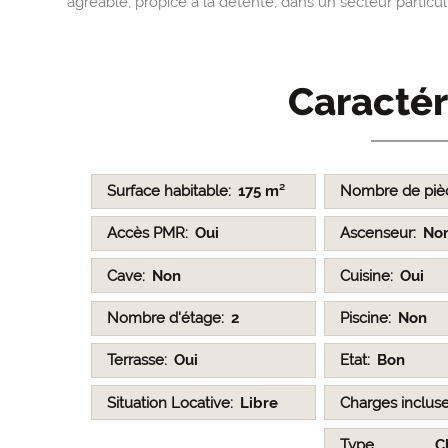
agréable, propice à la détente, dans un secteur particu
Caractér
Surface habitable
175 m²
Nombre de piè
Accès PMR
Oui
Ascenseur
No
Cave
Non
Cuisine
Oui
Nombre d'étage
2
Piscine
Non
Terrasse
Oui
Etat
Bon
Situation Locative
Libre
Charges inclus
Type
C