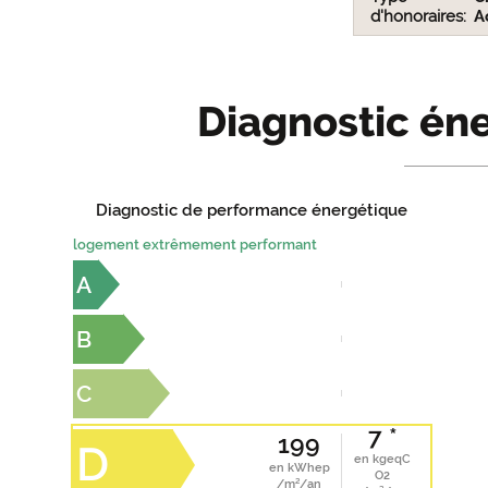
d'honoraires
A
Diagnostic éne
Diagnostic de performance énergétique
logement extrêmement performant
A
B
C
7 *
199
D
en kgeqC
en kWhep
O2
/m²/an