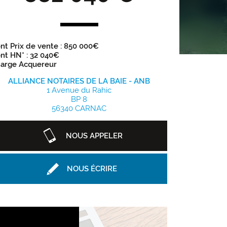
nt Prix de vente : 850 000€
nt HN* : 32 040€
arge Acquereur
ALLIANCE NOTAIRES DE LA BAIE - ANB
1 Avenue du Rahic
BP 8
56340 CARNAC
NOUS APPELER
NOUS ÉCRIRE