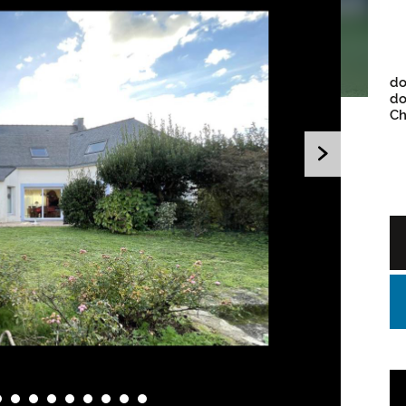
do
do
Ch