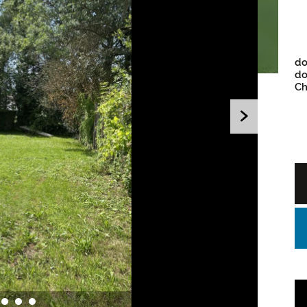
do
do
Ch