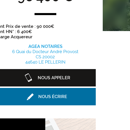
nt Prix de vente : 90 000€
nt HN* : 6 400€
arge Acquereur
AGEA NOTAIRES
6 Quai du Docteur André Provost
CS 20002
44640 LE PELLERIN
NOUS APPELER
NOUS ÉCRIRE