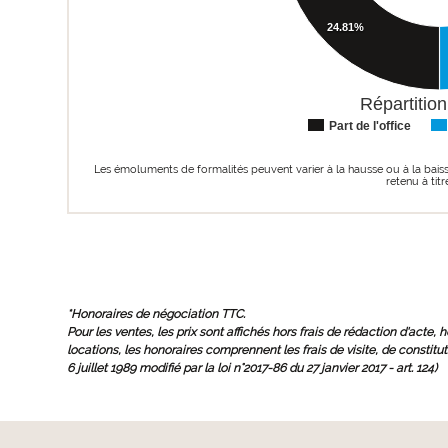
24.81%
Répartition
Part de l'office
Les émoluments de formalités peuvent varier à la hausse ou à la bais
retenu à titre
*Honoraires de négociation TTC.
Pour les ventes, les prix sont affichés hors frais de rédaction d'acte, 
locations, les honoraires comprennent les frais de visite, de constituti
6 juillet 1989 modifié par la loi n°2017-86 du 27 janvier 2017 - art. 124)