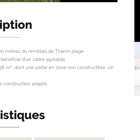
iption
00 mètres du remblais de Tharon plage
 bénéficie d’un cadre agréable.
56 m², dont une partie en zone non constructible. Un
de construction adapté.
istiques