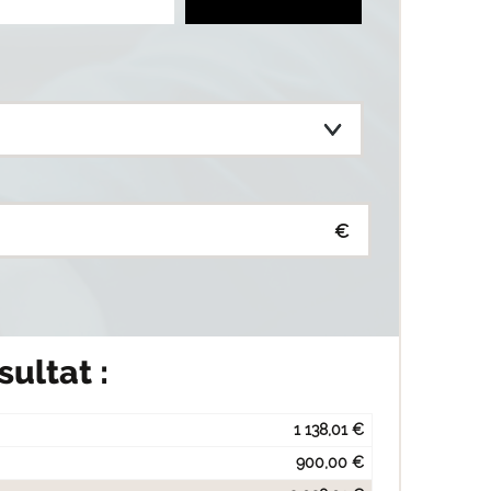
€
sultat :
1 138,01 €
900,00 €