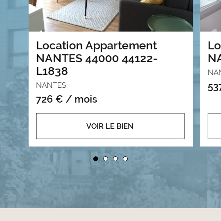
Location Appartement
Lo
NANTES 44000 44122-
NA
L1838
NA
53
NANTES
726 € / mois
VOIR LE BIEN