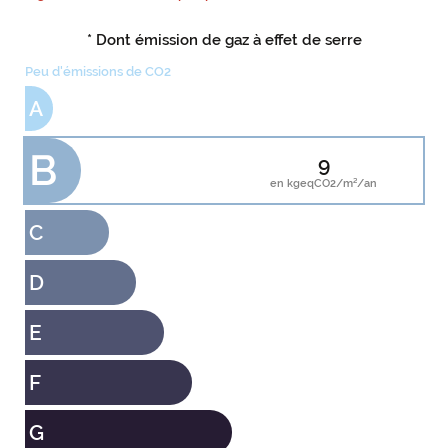
* Dont émission de gaz à effet de serre
Peu d'émissions de CO2
A
B
9
en kgeqCO2/m²/an
C
D
E
F
G