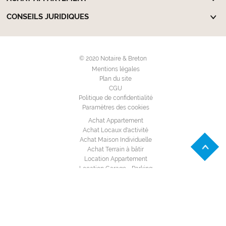
CONSEILS JURIDIQUES
© 2020 Notaire & Breton
Mentions légales
Plan du site
CGU
Politique de confidentialité
Paramètres des cookies
Achat Appartement
Achat Locaux d'activité
Achat Maison Individuelle
Achat Terrain à bâtir
Location Appartement
Location Garage - Parking
Location Locaux d'activité
Location Maison Individuelle
Annuaire des notaires