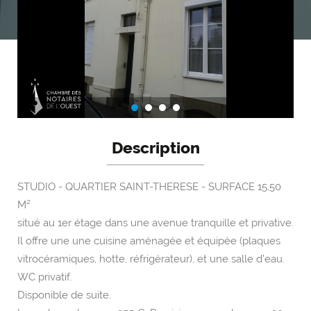
Description
STUDIO - QUARTIER SAINT-THERESE - SURFACE 15,50
M²
situé au 1er étage dans une avenue tranquille et privative.
Il offre une une cuisine aménagée et équipée (plaques
vitrocéramiques, hotte, réfrigérateur), et une salle d'eau.
WC privatif.
Disponible de suite.