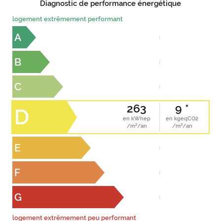
Diagnostic de performance énergétique
logement extrêmement performant
A
B
C
263
9 *
D
en kWhep
en kgeqCO2
/m²/an
/m²/an
E
F
G
logement extrêmement peu performant