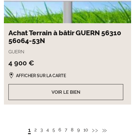
Achat Terrain à bâtir GUERN 56310
56064-53N
GUERN
4 900 €
AFFICHER SUR LA CARTE
VOIR LE BIEN
Page
››
Dernièr
»
Page
1
Page
2
Page
3
Page
4
Page
5
Page
6
Page
7
Page
8
Page
9
Page
10
Pagination