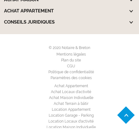
ACHAT APPARTEMENT
CONSEILS JURIDIQUES
© 2020 Notaire & Breton
Mentions légales
Plan du site
CGU
Politique de confidentialité
Paramètres des cookies
Achat Appartement
Achat Locaux d'activité
Achat Maison Individuelle
Achat Terrain à bâtir
Location Appartement
Location Garage - Parking
Location Locaux d'activité
Location Maison Individuelle
Annuaire des notaires