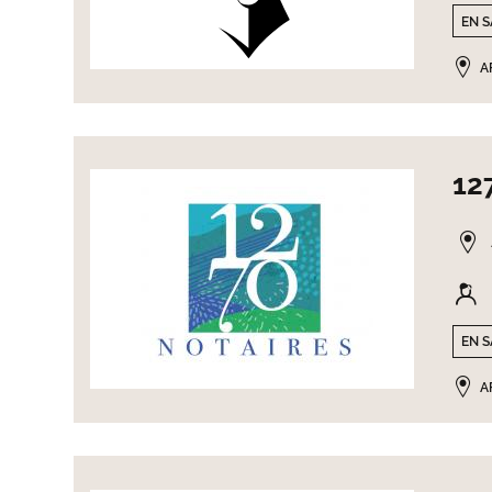
EN S
A
12
EN S
A