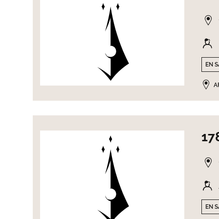
EN S
A
17
EN S