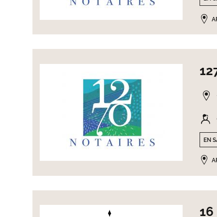
A
12
EN S
A
16