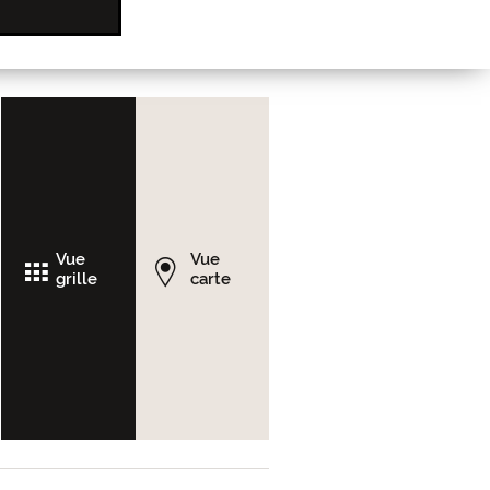
Vue
Vue
grille
carte