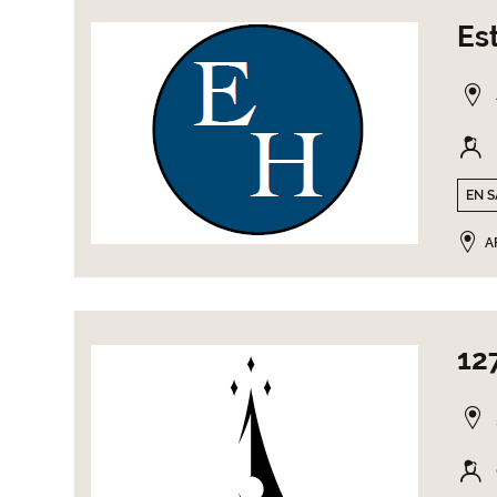
Es
EN S
A
12