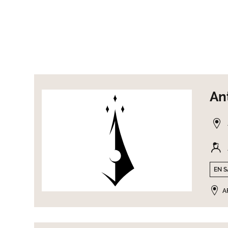
An
EN S
A