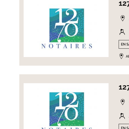
12
EN S
A
12
EN S